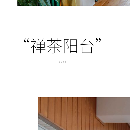
“禅茶阳台”
“”