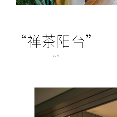
“禅茶阳台”
“”